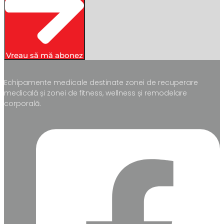
Vreau să mă abonez
Echipamente medicale destinate zonei de recuperare
medicală și zonei de fitness, wellness și remodelare
corporală.