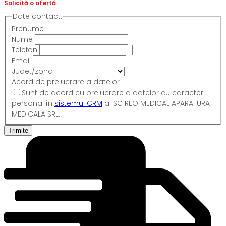
Solicită o ofertă
Date contact:
Prenume
Nume
Telefon
Email
Judet/zona
Acord de prelucrare a datelor
Sunt de acord cu prelucrare a datelor cu caracter
personal în
sistemul CRM
al SC REO MEDICAL APARATURA
MEDICALA SRL.