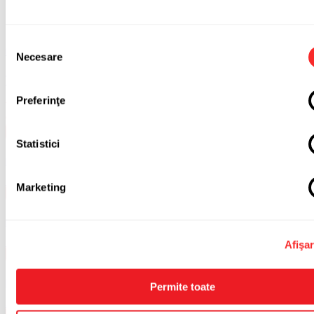
Produse similare
Selecția
Kinetoterapie
Necesare
consimțământului
BoBo Home – Placă inteligentă pentru recuperare și echilibru
acasă
Preferinţe
2.165
lei
Prețul inițial a fost: 2.165lei.
1.750
lei
Prețul curent
este: 1.750lei.
Adaugă în coș
Statistici
Echipamente premium
Imoove 300
Marketing
Citește mai mult
Echipamente premium
Imoove 200
Afişa
Citește mai mult
Kinetoterapie
Permite toate
Aparat CPM Kinetec Maestra Hand&Wrist CPM