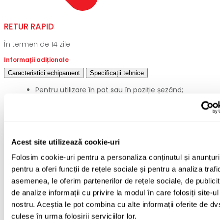
RETUR RAPID
În termen de 14 zile
Informații adiționale
Caracteristici echipament
Specificații tehnice
Pentru utilizare în pat sau în poziție șezând;
Configurare rapidă și ușoară;
Mișcare unică de flexie-extensie;
Structură reglabilă în înălțime;
Gama de mișcare:
Acest site utilizează cookie-uri
Brațe de flexie / extensie extinse de la 0° la 110°
Folosim cookie-uri pentru a personaliza conținutul și anunțuri
Braț de flexie / extensie îndoit de la 30° la 110°.
pentru a oferi funcții de rețele sociale și pentru a analiza trafi
amplitudinea mișcării – 110
0
;
asemenea, le oferim partenerilor de rețele sociale, de publicit
permite mișcări de flexie/ extensie și abducție/
de analize informații cu privire la modul în care folosiți site-ul
aducție a umărului;
nostru. Aceștia le pot combina cu alte informații oferite de dv
ajustarea poziției aparatului în funcție de poziția
culese în urma folosirii serviciilor lor.
pacientului.