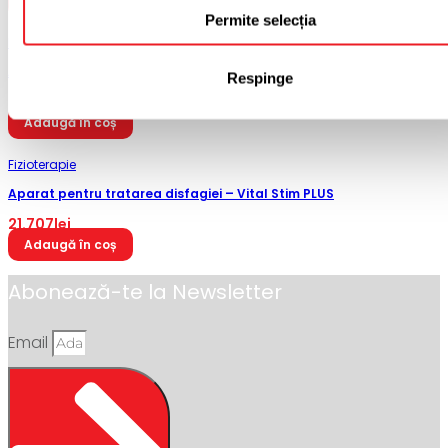
Citește mai mult
Permite selecția
Kinetoterapie
Aparat CPM Kinetec 6080 Elbow CPM
Respinge
29.990
lei
Adaugă în coș
Fizioterapie
Aparat pentru tratarea disfagiei – Vital Stim PLUS
21.707
lei
Adaugă în coș
Abonează-te la Newsletter
Email