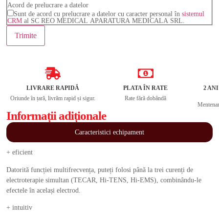
Acord de prelucrare a datelor
Sunt de acord cu prelucrare a datelor cu caracter personal în
sistemul
CRM
al SC REO MEDICAL APARATURA MEDICALA SRL.
LIVRARE RAPIDĂ
PLATA ÎN RATE
2 AN
Oriunde în țară, livrăm rapid și sigur.
Rate fără dobândă
Mentenanț
Informații adiționale
Caracteristici echipament
+ eficient
Datorită funcției multifrecvența, puteți folosi până la trei curenți de
electroterapie simultan (TECAR, Hi-TENS, Hi-EMS), combinându-le
efectele în același electrod.
+ intuitiv