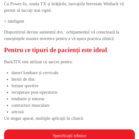
Cu Power-In, sonda TX și brățările, inovațiile brevetate Winback vă
permit să lucrați mai rapid.
+ inteligent
Dispozitivul devine asistentul dvs.: echipamentul vă conectează la
cunoștințele noastre teoretice pentru a vă ușura practica zilnică.
Pentru ce tipuri de pacienți este ideal
Back3TX este utilizat cu succes pentru:
dureri lombare și cervicale
hernii de disc
leziuni sportive
recuperare post-operatorie
tendinite și entorse
contracturi musculare
artroză
Un singur aparat, multiple aplicații în clinică.
Specificații tehnice