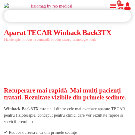
0
Aparat TECAR Winback Back3TX
Fizioterapie
,
Produs la comandă
,
Produs smart
,
Tehnologie nouă
Recuperare mai rapidă. Mai mulți pacienți
tratați. Rezultate vizibile din primele ședințe.
Winback Back3TX
este unul dintre cele mai avansate aparate TECAR
pentru fizioterapie, conceput pentru clinici care vor rezultate rapide și
servicii premium.
✔ Reduce durerea încă din primele ședințe