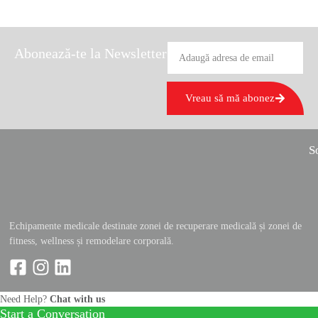
Abonează-te la Newsletter
Vreau să mă abonez
So
Echipamente medicale destinate zonei de recuperare medicală și zonei de
fitness, wellness și remodelare corporală.
Need Help?
Chat with us
Start a Conversation