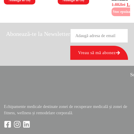
Adaugă în coș
Adaugă în coș
1.882
lei
1.4
Stoc epuizat
Abonează-te la Newsletter
Vreau să mă abonez
So
Echipamente medicale destinate zonei de recuperare medicală și zonei de
fitness, wellness și remodelare corporală.