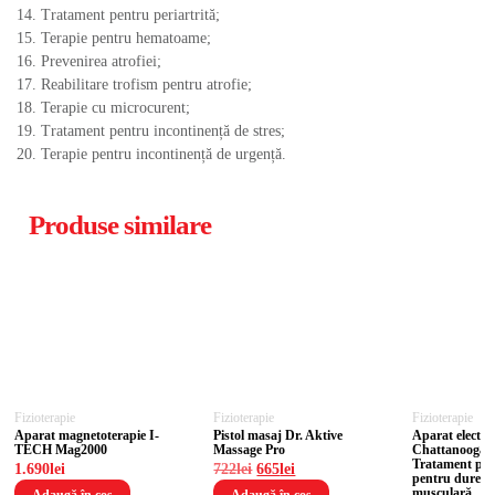
Tratament pentru periartrită;
Terapie pentru hematoame;
Prevenirea atrofiei;
Reabilitare trofism pentru atrofie;
Terapie cu microcurent;
Tratament pentru incontinență de stres;
Terapie pentru incontinență de urgență.
Produse similare
Fizioterapie
Fizioterapie
Fizioterapie
Aparat magnetoterapie I-
Pistol masaj Dr. Aktive
Aparat electro
TECH Mag2000
Massage Pro
Chattanooga 
Tratament pro
1.690
lei
722
lei
665
lei
pentru durere 
musculară