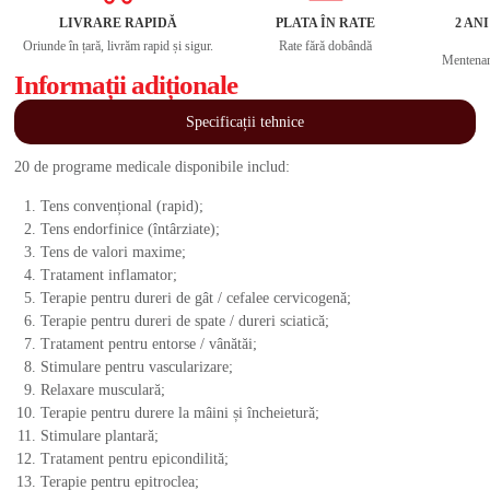
LIVRARE RAPIDĂ
PLATA ÎN RATE
2 AN
Oriunde în țară, livrăm rapid și sigur.
Rate fără dobândă
Mentenanț
Informații adiționale
Specificații tehnice
20 de programe medicale disponibile includ:
Tens convențional (rapid);
Tens endorfinice (întârziate);
Tens de valori maxime;
Tratament inflamator;
Terapie pentru dureri de gât / cefalee cervicogenă;
Terapie pentru dureri de spate / dureri sciatică;
Tratament pentru entorse / vânătăi;
Stimulare pentru vascularizare;
Relaxare musculară;
Terapie pentru durere la mâini și încheietură;
Stimulare plantară;
Tratament pentru epicondilită;
Terapie pentru epitroclea;