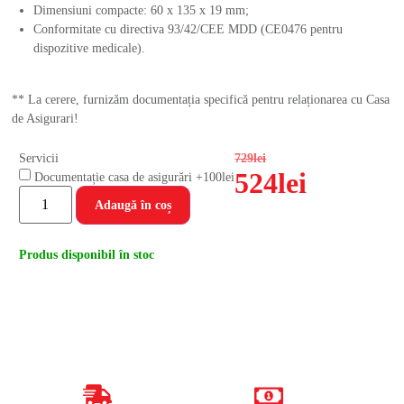
Dimensiuni compacte: 60 x 135 x 19 mm;
Conformitate cu directiva 93/42/CEE MDD (CE0476 pentru
dispozitive medicale).
** La cerere, furnizăm documentația specifică pentru relaționarea cu Casa
de Asigurari!
Servicii
729
lei
524
lei
Documentație casa de asigurări
+100lei
Adaugă în coș
Produs disponibil în stoc