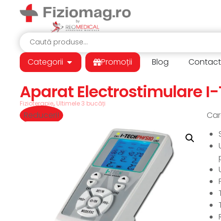
Categorii
Promoții
Blog
Contac
Aparat Electrostimulare I
Fizioterapie
,
Ultimele 3 bucăți
Reduceri!
Cara