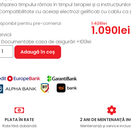
Afișarea timpului rămas în timpul terapiei și a instrucțiuni
Compatibilitate cu aceiași electrozi gelificați cu cablu ca 
isponibil pentru pre-comenzi
1.428
lei
1.090
lei
ervicii
Documentație casa de asigurări
+100lei
Adaugă în coș
PLATA ÎN RATE
2 ANI DE MENTENANȚĂ I
Rate fără dobândă
Mentenanță și service incluse