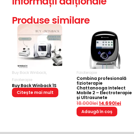
Informații adiționale
Produse similare
Buy Back Winback
,
Fizioterapie
Combina profesională
Fizioterapie
fizioterapie
Buy Back Winback 1S
Chattanooga Intelect
Citește mai mult
Mobile 2 – Electroterapie
și Ultrasunete
18.000
lei
14.690
lei
Adaugă în coș