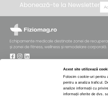
Abonează-te la Newsletter
Echipamente medicale destinate zonei de recupera
și zonei de fitness, wellness și remodelare corporală.
Acest site utilizează cook
Folosim cookie-uri pentru a 
Need Help?
Chat
pentru a analiza traficul. 
with us
analize informații cu privir
Start a Conversation
informații oferite de dvs. sa
Hi! Click one of our member below to chat on
WhatsApp
The team typically replies in a few minutes.