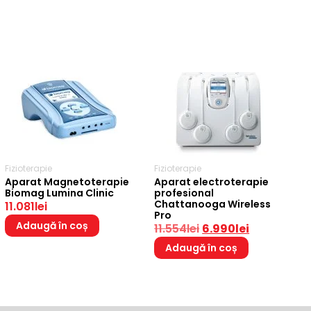
Fizioterapie
Fizioterapie
Aparat Magnetoterapie
Aparat electroterapie
Biomag Lumina Clinic
profesional
Chattanooga Wireless
11.081
lei
Pro
Adaugă în coș
11.554
lei
6.990
lei
Adaugă în coș