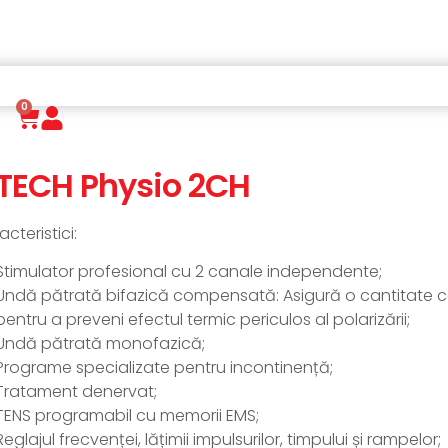
0
t
-TECH Physio 2CH
cteristici:
Stimulator profesional cu 2 canale independente;
Undă pătrată bifazică compensată: Asigură o cantitate con
pentru a preveni efectul termic periculos al polarizării;
Undă pătrată monofazică;
Programe specializate pentru incontinență;
Tratament denervat;
TENS programabil cu memorii EMS;
Reglajul frecvenței, lățimii impulsurilor, timpului și rampelor;