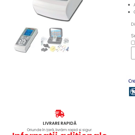
D
S
LIVRARE RAPIDĂ
Oriunde în țară, livrăm rapid și sigur.