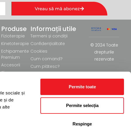
Vreau să mă abonez
Produse
Informații utile
Fizioterapie
Termeni și condiții
Kinetoterapie
Confidențialitate
© 2024 Toate
Echipamente
Cookies
drepturile
Premium
Cum comand?
rezervate
Accesorii
Cum plătesc?
Shop
Politică și formular de
Inchirieri
retur/anulare
Permite toate
Livrare
le sociale și
e și de
Permite selecția
u alte
Respinge