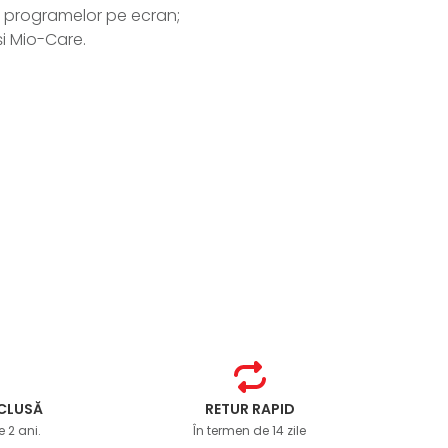
lor programelor pe ecran;
și Mio-Care.
NCLUSĂ
RETUR RAPID
 2 ani.
În termen de 14 zile