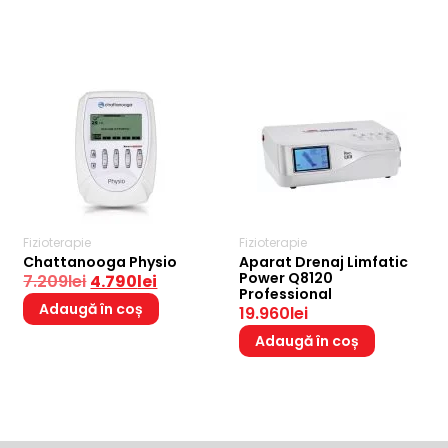
Fizioterapie
Fizioterapie
Chattanooga Physio
Aparat Drenaj Limfatic
Power Q8120
7.209
lei
4.790
lei
Professional
Adaugă în coș
19.960
lei
Adaugă în coș